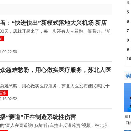
4
5
6
看：“快进快出”新模式落地大兴机场 新店
7
100天，店就开起来了，每一步还有人带着跑、催着办。”前
多
8
9
1 09:22:50
1
众急难愁盼，用心做实医疗服务，苏北人医
读
急难愁盼，用心做实医疗服务，苏北人医发布便民惠民十
更多
0 16:02:52
播“赛道”正在制造系统性伤害
前
口
的“盲人在盲道被电动自行车撞击反遭斥责”视频，被北京