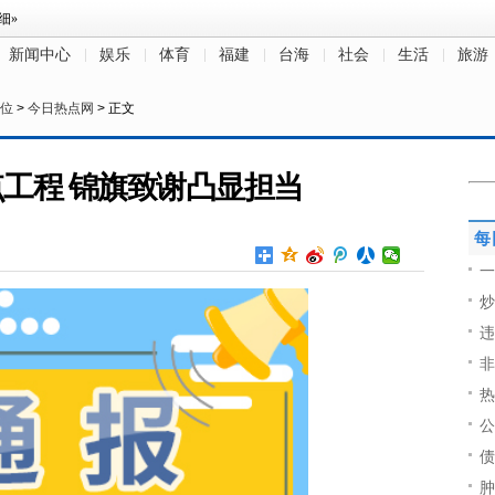
新闻中心
娱乐
体育
福建
台海
社会
生活
旅游
位
>
今日热点网
> 正文
工程 锦旗致谢凸显担当
每
一
炒
违
非
热
公
债
肿