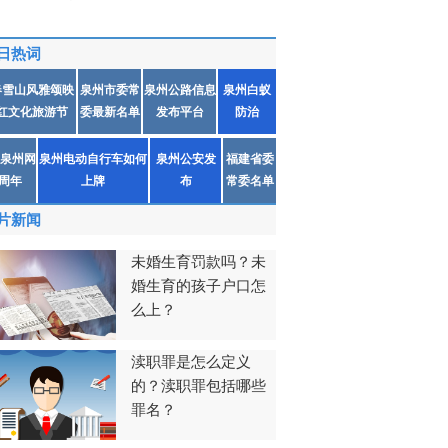
日热词
春雪山风雅颂映
泉州市委常
泉州公路信息
泉州白蚁
红文化旅游节
委最新名单
发布平台
防治
泉州网
泉州电动自行车如何
泉州公安发
福建省委
1周年
上牌
布
常委名单
片新闻
未婚生育罚款吗？未
婚生育的孩子户口怎
么上？
渎职罪是怎么定义
的？渎职罪包括哪些
罪名？