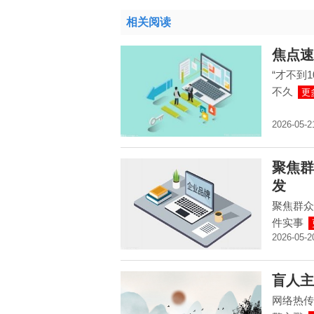
相关阅读
焦点速
“才不到
不久
更
2026-05-2
聚焦群
发
聚焦群众
件实事
2026-05-2
盲人主
网络热传