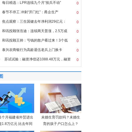
每日精选：LPR连续九个月“按兵不动”
0
春节不停工 冲刺“开门红”：甬企生产
0
焦点观察：三生国健去年净利润29亿元：
0
和讯投顾张浩迪：连续两天普涨，2.5万成
0
和讯投顾王帅：亏钱的散户看过来！3个低
0
泰兴农商银行为高龄退伍老兵上门换卡
0
0
苏试试验：融资净偿还1088.48万元，融资
0
图
11个月福建省外贸进出
未婚生育罚款吗？未婚生
超1.8万亿元 比去年同
育的孩子户口怎么上？