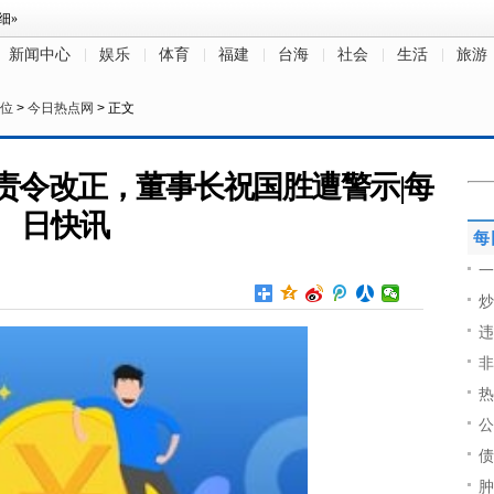
新闻中心
娱乐
体育
福建
台海
社会
生活
旅游
位
>
今日热点网
> 正文
责令改正，董事长祝国胜遭警示|每
日快讯
每
一
炒
违
非
热
公
债
肿