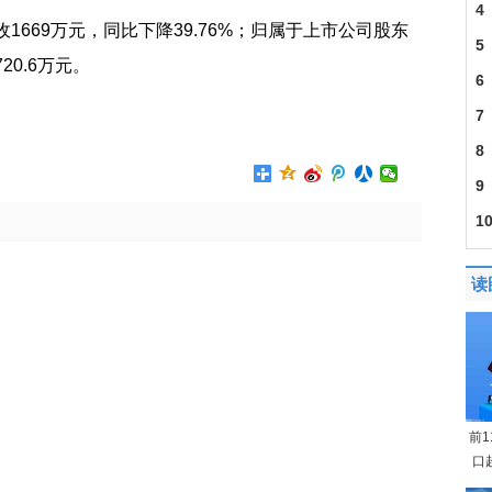
4
收1669万元，同比下降39.76%；归属于上市公司股东
5
20.6万元。
6
改
7
8
9
1
读
前
口