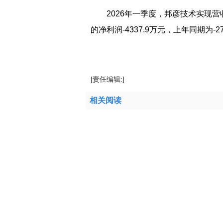
2026年一季度，邦彦技术实现营
的净利润-4337.9万元，上年同期为-27
标签：
邦彦技术
祝国胜
准确
董事长
责令
[责任编辑:]
相关阅读