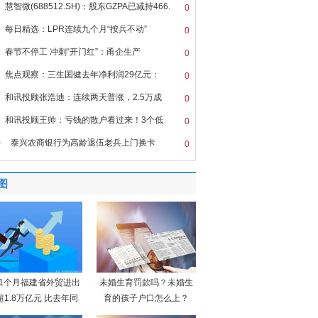
慧智微(688512.SH)：股东GZPA已减持466.
0
每日精选：LPR连续九个月“按兵不动”
0
春节不停工 冲刺“开门红”：甬企生产
0
焦点观察：三生国健去年净利润29亿元：
0
和讯投顾张浩迪：连续两天普涨，2.5万成
0
和讯投顾王帅：亏钱的散户看过来！3个低
0
0
泰兴农商银行为高龄退伍老兵上门换卡
0
图
11个月福建省外贸进出
未婚生育罚款吗？未婚生
超1.8万亿元 比去年同
育的孩子户口怎么上？