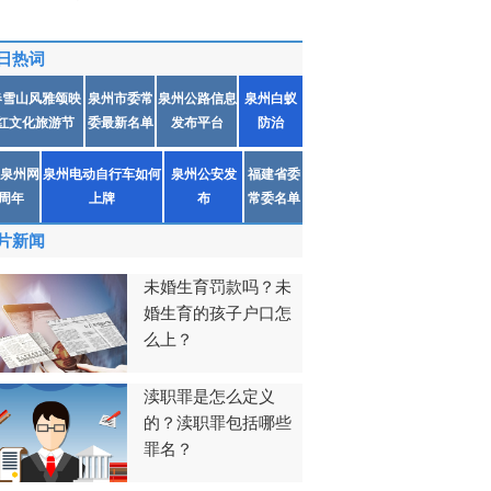
日热词
春雪山风雅颂映
泉州市委常
泉州公路信息
泉州白蚁
红文化旅游节
委最新名单
发布平台
防治
泉州网
泉州电动自行车如何
泉州公安发
福建省委
1周年
上牌
布
常委名单
片新闻
未婚生育罚款吗？未
婚生育的孩子户口怎
么上？
渎职罪是怎么定义
的？渎职罪包括哪些
罪名？