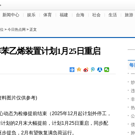
新闻中心
娱乐
体育
福建
台海
社会
生活
旅游
位
>
今日热点网
> 正文
年苯乙烯装置计划1月25日重启
每
一
炒
违
资料图片仅供参考)
非
热
心动态为检修提前结束（2025年12月起计划外停工，
公
前计划的2月末大幅提前，计划1月25日重启，同步配
债
逐步提负，2月有望恢复满负荷运行。
肿