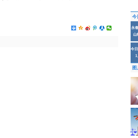
今
永
山
今日
图