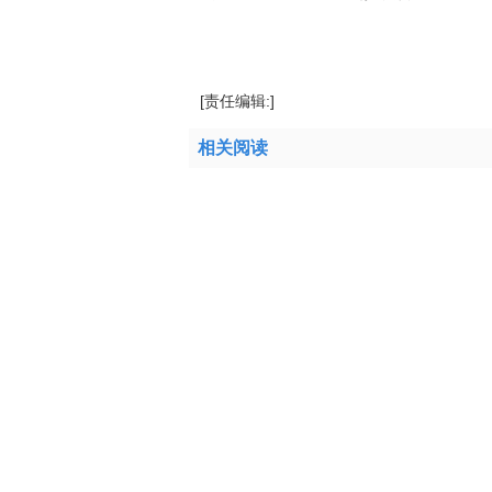
标签：
苯乙烯
纯苯
[责任编辑:]
相关阅读