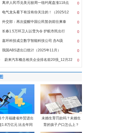
离岸人民币兑美元较周一纽约尾盘涨118点
0
电气龙头看下有没有你关注的！（2025/12
0
外交部：再次提醒中国公民暂勿前往柬泰
0
长春1.5万环卫人以雪为令 护航市民出行
0
嘉环科技成立数字智能科技公司 含AI及
0
我国ABS进出口统计（2025年11月）
0
0
蔚来汽车概念相关企业排名前20强_12月22
0
图
11个月福建省外贸进出
未婚生育罚款吗？未婚生
超1.8万亿元 比去年同
育的孩子户口怎么上？