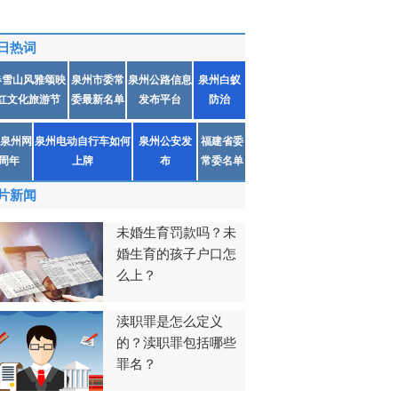
日热词
春雪山风雅颂映
泉州市委常
泉州公路信息
泉州白蚁
红文化旅游节
委最新名单
发布平台
防治
泉州网
泉州电动自行车如何
泉州公安发
福建省委
1周年
上牌
布
常委名单
片新闻
未婚生育罚款吗？未
婚生育的孩子户口怎
么上？
渎职罪是怎么定义
的？渎职罪包括哪些
罪名？