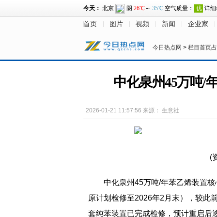
首页
图片
视频
新闻
企业家
今日热点网
>
栏目首页占
中化泉州45万吨/
2026-01-21 11:57:56
来源：
生意社
(
中化泉州45万吨/年苯乙烯装置核
原计划检修至2026年2月末），较此
套纯苯装置已完成检修，预计重启后