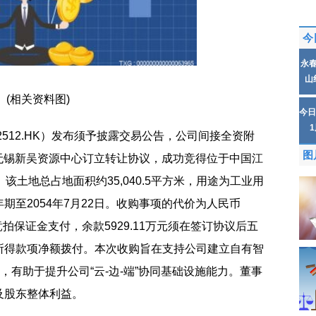
今
永
山
(相关资料图)
今日
2512.HK）发布须予披露交易公告，公司间接全资附
图
日与无锡新吴资源中心订立转让协议，成功竞得位于中国江
该土地总占地面积约35,040.5平方米，用途为工业用
期至2054年7月22日。收购事项的代价为人民币
为竞拍保证金支付，余款5929.11万元须在签订协议后五
所得款项净额拨付。本次收购旨在支持公司建立自有智
，有助于提升公司“云-边-端”协同基础设施能力。董事
及股东整体利益。