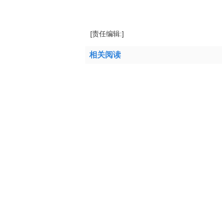
标签：
云工场
土地使用权
公司
代
[责任编辑:]
相关阅读