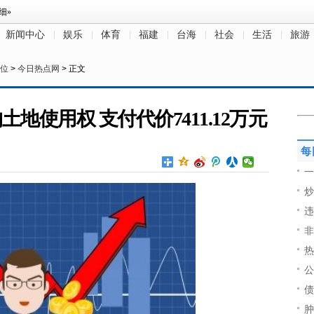
新闻中心
娱乐
体育
福建
台海
社会
生活
旅游
位
>
今日热点网
> 正文
地使用权 支付代价7411.12万元
每
一
炒
违
非
热
公
债
肿