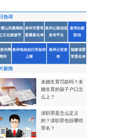
日热词
春雪山风雅颂映
泉州市委常
泉州公路信息
泉州白蚁
红文化旅游节
委最新名单
发布平台
防治
泉州网
泉州电动自行车如何
泉州公安发
福建省委
1周年
上牌
布
常委名单
片新闻
未婚生育罚款吗？未
婚生育的孩子户口怎
么上？
渎职罪是怎么定义
的？渎职罪包括哪些
罪名？