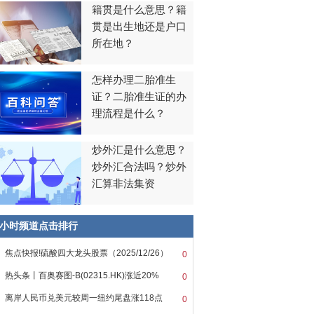
籍贯是什么意思？籍
贯是出生地还是户口
所在地？
怎样办理二胎准生
证？二胎准生证的办
理流程是什么？
炒外汇是什么意思？
炒外汇合法吗？炒外
汇算非法集资
8小时频道点击排行
焦点快报!硫酸四大龙头股票（2025/12/26）
0
热头条丨百奥赛图-B(02315.HK)涨近20%
0
离岸人民币兑美元较周一纽约尾盘涨118点
0