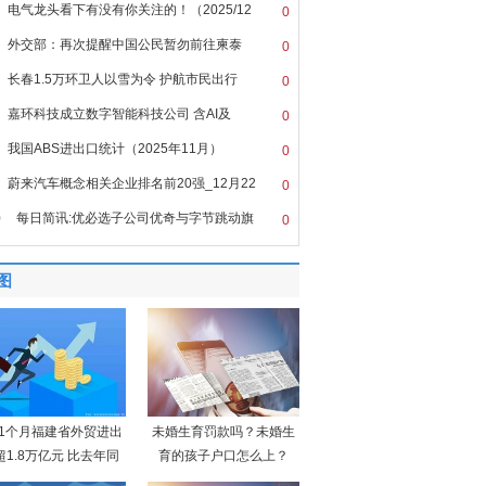
电气龙头看下有没有你关注的！（2025/12
0
外交部：再次提醒中国公民暂勿前往柬泰
0
长春1.5万环卫人以雪为令 护航市民出行
0
嘉环科技成立数字智能科技公司 含AI及
0
我国ABS进出口统计（2025年11月）
0
蔚来汽车概念相关企业排名前20强_12月22
0
0
每日简讯:优必选子公司优奇与字节跳动旗
0
图
11个月福建省外贸进出
未婚生育罚款吗？未婚生
超1.8万亿元 比去年同
育的孩子户口怎么上？