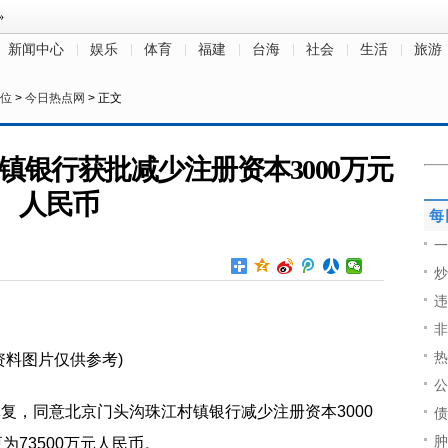
新闻中心
娱乐
体育
福建
台海
社会
生活
旅游
位
>
今日热点网
> 正文
镇银行获批减少注册资本3000万元
人民币
每
一
炒
违
非
热
资料图片仅供参考)
公
批复，同意北京门头沟珠江村镇银行减少注册资本3000
债
肿
为73500万元人民币。