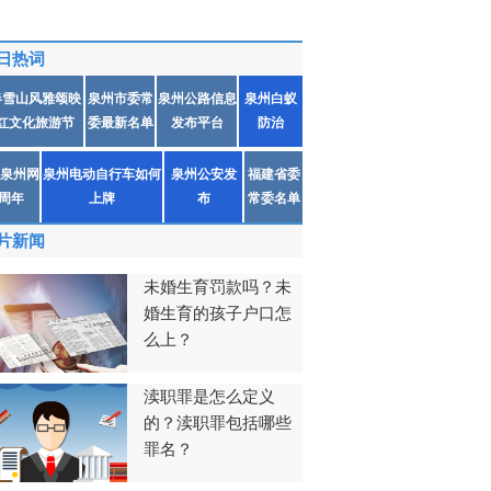
日热词
春雪山风雅颂映
泉州市委常
泉州公路信息
泉州白蚁
红文化旅游节
委最新名单
发布平台
防治
泉州网
泉州电动自行车如何
泉州公安发
福建省委
1周年
上牌
布
常委名单
片新闻
未婚生育罚款吗？未
婚生育的孩子户口怎
么上？
渎职罪是怎么定义
的？渎职罪包括哪些
罪名？