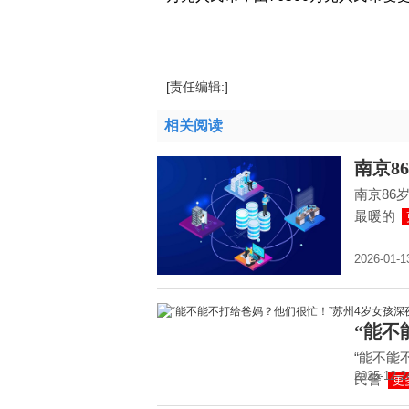
标签：
最新资讯
[责任编辑:]
相关阅读
南京8
南京86
最暖的
2026-01-1
“能不
“能不能
2025-12-2
民警
更