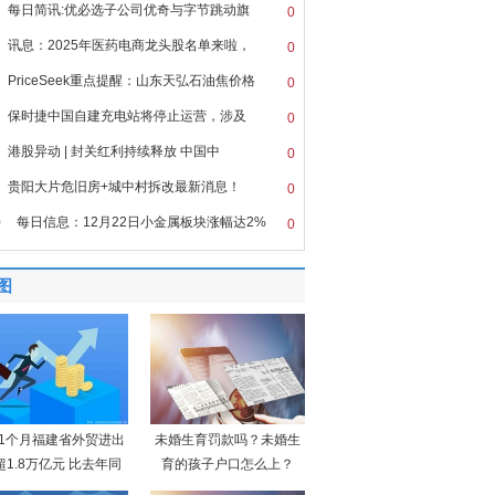
每日简讯:优必选子公司优奇与字节跳动旗
0
讯息：2025年医药电商龙头股名单来啦，
0
PriceSeek重点提醒：山东天弘石油焦价格
0
保时捷中国自建充电站将停止运营，涉及
0
港股异动 | 封关红利持续释放 中国中
0
贵阳大片危旧房+城中村拆改最新消息！
0
0
每日信息：12月22日小金属板块涨幅达2%
0
图
11个月福建省外贸进出
未婚生育罚款吗？未婚生
超1.8万亿元 比去年同
育的孩子户口怎么上？